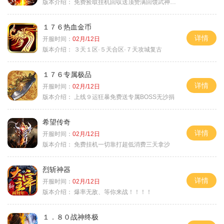
版本介绍：
免费捡取挂机回収送顶赞满回馈武神之力
１７６热血金币
详情
开服时间：
02月/12日
版本介绍：
３天１区·５天合区·７天攻城复古
１７６专属极品
详情
开服时间：
02月/12日
版本介绍：
上线９运狂暴免费送专属BOSS无沙捐
希望传奇
详情
开服时间：
02月/12日
版本介绍：
免费挂机一切靠打超低消费三天拿沙
烈斩神器
详情
开服时间：
02月/12日
版本介绍：
爆率无敌、等你来战！！！！
１．８０战神终极