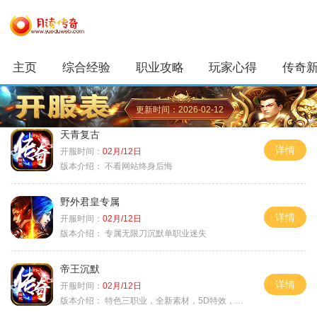
主页
综合经验
职业攻略
玩家心得
传奇
更新时间：2026-02-12
天青复古
详情
开服时间：
02月/12日
版本介绍：
不看网站终身后悔
野外君皇专属
详情
开服时间：
02月/12日
版本介绍：
专属无限刀沉默单职业迷失
帝王沉默
详情
开服时间：
02月/12日
版本介绍：
特色三职业，全新素材，5D特效，不卡图