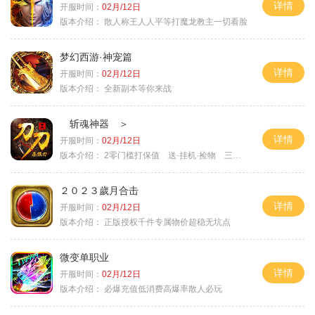
详情
开服时间：
02月/12日
版本介绍：
散人称王人人平等打魔龙教主一切看脸
梦幻西游·神宠篇
详情
开服时间：
02月/12日
版本介绍：
全新副本等你来战
斩魂神器 ＞
详情
开服时间：
02月/12日
版本介绍：
2零门槛打保值 送·挂机·捡物 三天合区
２０２３歲月合击
详情
开服时间：
02月/12日
版本介绍：
正版授权千件专属物价超稳无坑点
微变单职业
详情
开服时间：
02月/12日
版本介绍：
必爆充值低消费高爆率散人必玩