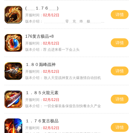
(﹍﹍１.７６﹍﹍)
详情
开服时间：
02月/12日
版本介绍：
﹍﹍﹍﹍﹍﹍零﹍充﹍终﹍极﹍﹍﹍﹍﹍﹍〉
176复古极品+8
详情
开服时间：
02月/12日
版本介绍：
荐 点进来看一下会上头
１.８０巅峰战神
详情
开服时间：
02月/12日
版本介绍：
散人天堂战神复古火爆激情自动挂机
１．８５火龍元素
详情
开服时间：
02月/12日
版本介绍：
一切全爆装备保值告别快餐永久产金
１．７６复古极品
详情
开服时间：
02月/12日