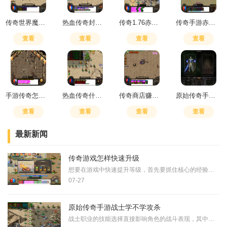
传奇世界魔域怎么走
热血传奇封勇士装备会爆吗
传奇1.76赤月装备出处
传奇手游赤月爆什么装备
查看
查看
查看
查看
手游传奇怎么转职
热血传奇什么组合适合平民玩
传奇商店赚钱小技巧
原始传奇手游绿玉屠龙属性怎么加
查看
查看
查看
查看
最新新闻
传奇游戏怎样快速升级
想要在游戏中快速提升等级，首先要抓住核心的经验获取途径。游戏中的主线任务是我们升级路上的重要指引，它能提供相当丰厚的经验奖励，帮助我们顺利度过前期阶段。剧情推进，
07-27
原始传奇手游战士学不学攻杀
战士职业的技能选择直接影响角色的战斗表现，其中攻杀剑术的学习与否是战士玩家需要重点考虑的问题。攻杀剑术作为战士的核心技能之一，具有独特的攻击效果，能在特定时机造成