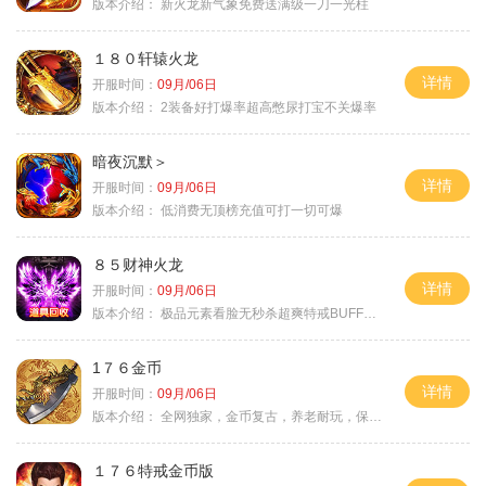
版本介绍：
新火龙新气象免费送满级一刀一光柱
１８０轩辕火龙
详情
开服时间：
09月/06日
版本介绍：
2装备好打爆率超高憋尿打宝不关爆率
暗夜沉默＞
详情
开服时间：
09月/06日
版本介绍：
低消费无顶榜充值可打一切可爆
８５财神火龙
详情
开服时间：
09月/06日
版本介绍：
极品元素看脸无秒杀超爽特戒BUFF无合成
1７６金币
详情
开服时间：
09月/06日
版本介绍：
全网独家，金币复古，养老耐玩，保底回収
１７６特戒金币版