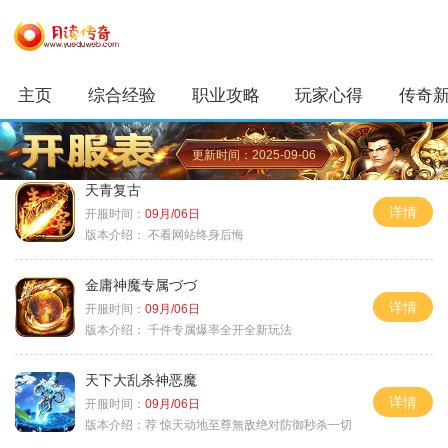
主页
综合经验
职业攻略
玩家心得
传奇
更新时间：2025-09-06
天青复古
详情
开服时间：
09月/06日
版本介绍：
不看网站终身后悔
金庸神魔专属づづ
详情
开服时间：
09月/06日
版本介绍：
千件专属爆率全开全新玩法
天下大乱杀神恶魔
详情
开服时间：
09月/06日
版本介绍：
荐 惊天动地至尊無敌绝对防御秒杀一切