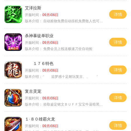
艾泽拉斯
详情
开服时间：
09月/06日
版本介绍：
自动捡物免费自动挂机免费散人也可毕业
杀神暴徒单职业
详情
开服时间：
09月/06日
版本介绍：
免费会员上线送极速刀全自动捡
１７６特色
详情
开服时间：
09月/06日
版本介绍：
‘ 追梦感十足耐玩复古、、 ’
复古灵宠
详情
开服时间：
09月/06日
版本介绍：
拾取鉴定铭文ＢＵＦＦ宝宝牛逼暗黑属性
１·８０雄霸火龙
详情
开服时间：
09月/06日