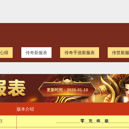
心得
传奇新服表
传奇手游新服表
传世新
更新时间：2026-01-10
版本介绍
日
﹍﹍﹍﹍﹍﹍零﹍充﹍终﹍极﹍﹍﹍﹍﹍