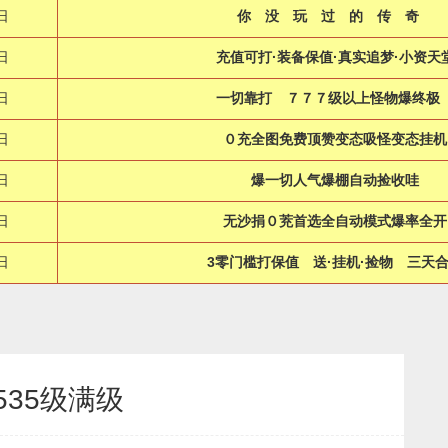
日
你 没 玩 过 的 传 奇
日
充值可打·装备保值·真实追梦·小资天
日
一切靠打 ７７７级以上怪物爆终极
日
０充全图免费顶赞变态吸怪变态挂机
日
爆一切人气爆棚自动捡收哇
日
无沙捐０茺首选全自动模式爆率全开
日
3零门槛打保值 送·挂机·捡物 三天
535级满级