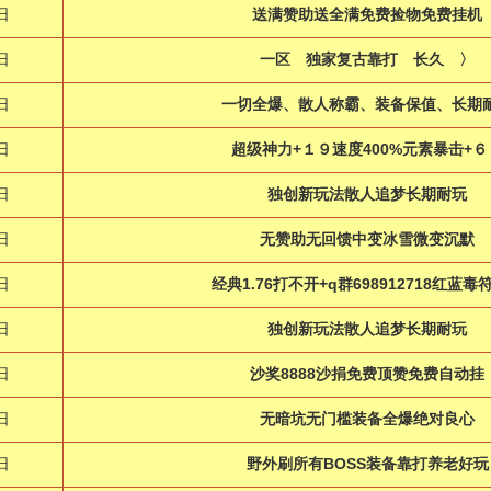
日
送满赞助送全满免费捡物免费挂机
日
一区 独家复古靠打 长久 〉
日
一切全爆、散人称霸、装备保值、长期
日
超级神力+１９速度400%元素暴击+６
日
独创新玩法散人追梦长期耐玩
日
无赞助无回馈中变冰雪微变沉默
日
经典1.76打不开+q群698912718红蓝毒
日
独创新玩法散人追梦长期耐玩
日
沙奖8888沙捐免费顶赞免费自动挂
日
无暗坑无门槛装备全爆绝对良心
日
野外刷所有BOSS装备靠打养老好玩