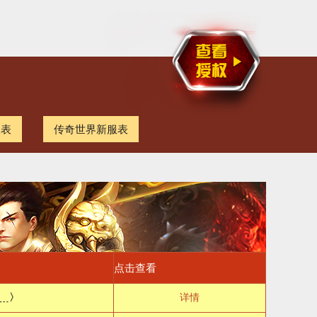
服表
传奇世界新服表
点击查看
﹍〉
详情