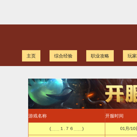
主页
综合经验
职业攻略
玩家
游戏名称
开服时间
(﹍﹍１.７６﹍﹍)
01月/10