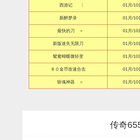
西游记 〉
01月/10
新醉梦录
01月/10
最快的刀 ＞
01月/10
新版迷失无限刀
01月/10
鸳鸯蝴蝶微轻变
01月/10
８０金币攻速合击
01月/10
斩魂神器 ＞
01月/10
传奇65