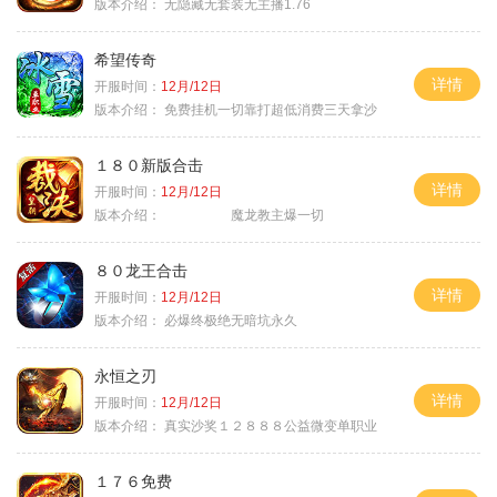
版本介绍：
无隐藏无套装无主播1.76
希望传奇
详情
开服时间：
12月/12日
版本介绍：
免费挂机一切靠打超低消费三天拿沙
１８０新版合击
详情
开服时间：
12月/12日
版本介绍：
魔龙教主爆一切
８０龙王合击
详情
开服时间：
12月/12日
版本介绍：
必爆终极绝无暗坑永久
永恒之刃
详情
开服时间：
12月/12日
版本介绍：
真实沙奖１２８８８公益微变单职业
１７６免费