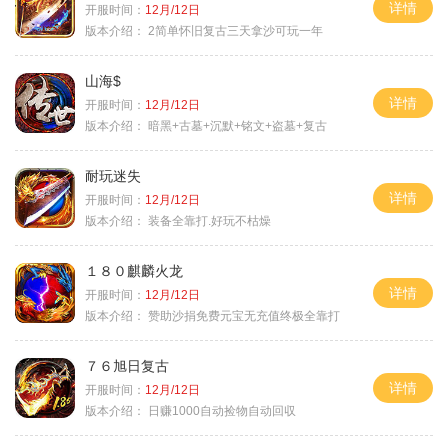
详情
开服时间：
12月/12日
版本介绍：
2简单怀旧复古三天拿沙可玩一年
山海$
详情
开服时间：
12月/12日
版本介绍：
暗黑+古墓+沉默+铭文+盗墓+复古
耐玩迷失
详情
开服时间：
12月/12日
版本介绍：
装备全靠打.好玩不枯燥
１８０麒麟火龙
详情
开服时间：
12月/12日
版本介绍：
赞助沙捐免费元宝无充值终极全靠打
７６旭日复古
详情
开服时间：
12月/12日
版本介绍：
日赚1000自动捡物自动回収