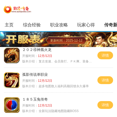
主页
综合经验
职业攻略
玩家心得
传奇
更新时间：2025-12-12
２０２④神凰火龙
详情
开服时间：
12月/12日
版本介绍：
复古攻速、会员靠打、ＰＫ爽、装备全爆
孤影传说单职业
详情
开服时间：
12月/12日
版本介绍：
超多地图散人福利高额回馈永久爆率
１８５玉兔传奇
详情
开服时间：
12月/12日
版本介绍：
全新玩法隐藏地图隐藏BOSS