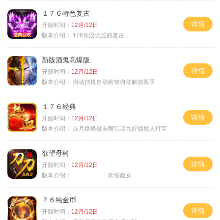
１７６特色复古
详情
开服时间：
12月/12日
版本介绍：
176你没玩过的复古
新版酒鬼高爆版
详情
开服时间：
12月/12日
版本介绍：
自动挂机自动捡物自动解放双手
１７６经典
详情
开服时间：
12月/12日
版本介绍：
赤月终极骨灰耐玩运九好搞散人打宝
欲望母树
详情
开服时间：
12月/12日
版本介绍：
欢愉魔女
７６纯金币
详情
开服时间：
12月/12日