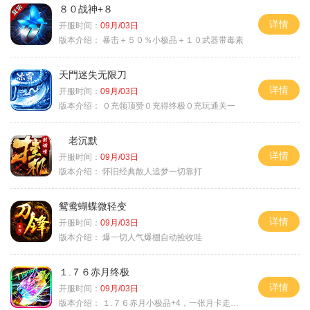
８０战神+８
详情
开服时间：
09月/03日
版本介绍：
暴击＋５０％小极品＋１０武器带毒素
天門迷失无限刀
详情
开服时间：
09月/03日
版本介绍：
０充领顶赞０充得终极０充玩通关一
老沉默
详情
开服时间：
09月/03日
版本介绍：
怀旧经典散人追梦一切靠打
鸳鸯蝴蝶微轻变
详情
开服时间：
09月/03日
版本介绍：
爆一切人气爆棚自动捡收哇
１.７６赤月终极
详情
开服时间：
09月/03日
版本介绍：
１.７６赤月小极品+4，一张月卡走天涯b