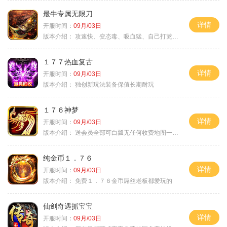
最牛专属无限刀
详情
开服时间：
09月/03日
版本介绍：
攻速快、变态毒、吸血猛、自己打茺值玩
１７７热血复古
详情
开服时间：
09月/03日
版本介绍：
独创新玩法装备保值长期耐玩
１７６神梦
详情
开服时间：
09月/03日
版本介绍：
送会员全部可白瓢无任何收费地图一切靠打
纯金币１．７６
详情
开服时间：
09月/03日
版本介绍：
免费１．７６金币屌丝老板都爱玩的
仙剑奇遇抓宝宝
详情
开服时间：
09月/03日