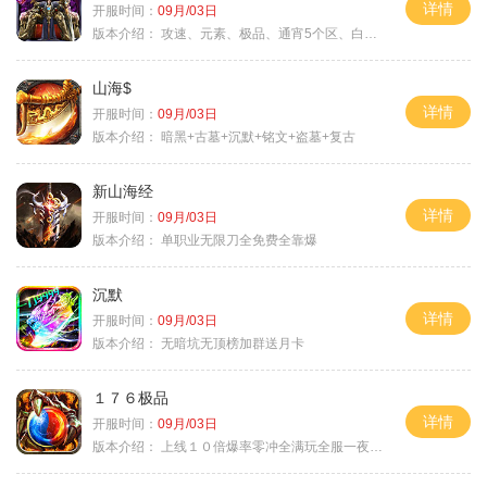
详情
开服时间：
09月/03日
版本介绍：
攻速、元素、极品、通宵5个区、白天10个区
山海$
详情
开服时间：
09月/03日
版本介绍：
暗黑+古墓+沉默+铭文+盗墓+复古
新山海经
详情
开服时间：
09月/03日
版本介绍：
单职业无限刀全免费全靠爆
沉默
详情
开服时间：
09月/03日
版本介绍：
无暗坑无顶榜加群送月卡
１７６极品
详情
开服时间：
09月/03日
版本介绍：
上线１０倍爆率零冲全满玩全服一夜终极