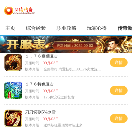
主页
综合经验
职业攻略
玩家心得
传奇
更新时间：2025-09-03
１．７６幽幽复古
详情
开服时间：
09月/03日
版本介绍：
全部靠打.内置挂机1.801.76火龙沉默微变
１７６特色复古
详情
开服时间：
09月/03日
版本介绍：
176你没玩过的复古
刀刀切割5%冰雪
详情
开服时间：
09月/03日
版本介绍：
送捐献狂暴顶赞时装速来