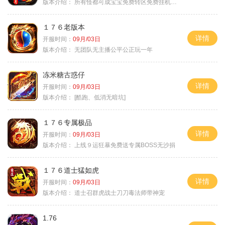
版本介绍：
所有怪都可成宝宝免费转区免费挂机活动
１７６老版本
详情
开服时间：
09月/03日
版本介绍：
无团队无主播公平公正玩一年
冻米糖古惑仔
详情
开服时间：
09月/03日
版本介绍：
[酷跑、低消无暗坑]
１７６专属极品
详情
开服时间：
09月/03日
版本介绍：
上线９运狂暴免费送专属BOSS无沙捐
１７６道士猛如虎
详情
开服时间：
09月/03日
版本介绍：
道士召群虎战士刀刀毒法师带神宠
1.76