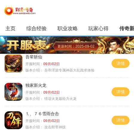
主页
综合经验
职业攻略
玩家心得
传奇
更新时间：2025-09-02
吾辈斩仙
详情
开服时间：
09月/02日
版本介绍：
吾帝浑源专属神器大乱跪求体验
独家新火龙
详情
开服时间：
09月/02日
版本介绍：
情谊火龙最给力火龙
⒈、７６雪雨合击
详情
开服时间：
09月/02日
版本介绍：
攻击附带神技