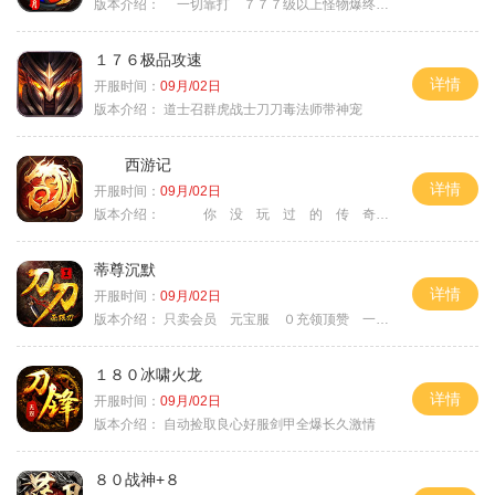
版本介绍：
一切靠打 ７７７级以上怪物爆终极
１７６极品攻速
详情
开服时间：
09月/02日
版本介绍：
道士召群虎战士刀刀毒法师带神宠
西游记
详情
开服时间：
09月/02日
版本介绍：
你 没 玩 过 的 传 奇
蒂尊沉默
详情
开服时间：
09月/02日
版本介绍：
只卖会员 元宝服 ０充领顶赞 一切靠打
１８０冰啸火龙
详情
开服时间：
09月/02日
版本介绍：
自动捡取良心好服剑甲全爆长久激情
８０战神+８