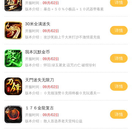
详情
开服时间：
09月/02日
版本介绍：
暴击＋５０％小极品＋１０武器带毒素
30米全满迷失
详情
开服时间：
09月/02日
版本介绍：
攻沙奖励上千大米打沙不激情退充值
我本沉默金币
详情
开服时间：
09月/02日
版本介绍：
怀旧.绿玉屠龙.诅咒の亡.破馆珍剑
天門迷失无限刀
详情
开服时间：
09月/02日
版本介绍：
０充领顶赞０充得终极０充玩通关一
１７６金龍复古
详情
开服时间：
09月/02日
版本介绍：
散人首选养老天堂纯公益