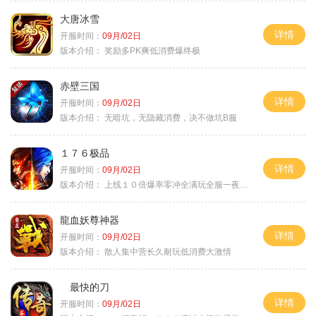
大唐冰雪
详情
开服时间：
09月/02日
版本介绍：
奖励多PK爽低消费爆终极
赤壁三国
详情
开服时间：
09月/02日
版本介绍：
无暗坑，无隐藏消费，决不做坑B服
１７６极品
详情
开服时间：
09月/02日
版本介绍：
上线１０倍爆率零冲全满玩全服一夜终极
龍血妖尊神器
详情
开服时间：
09月/02日
版本介绍：
散人集中营长久耐玩低消费大激情
最快的刀
详情
开服时间：
09月/02日