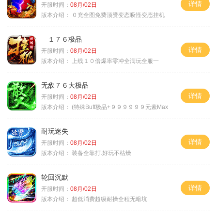
详情
开服时间：
08月/02日
版本介绍：
０充全图免费顶赞变态吸怪变态挂机
１７６极品
详情
开服时间：
08月/02日
版本介绍：
上线１０倍爆率零冲全满玩全服一
无敌７６大极品
详情
开服时间：
08月/02日
版本介绍：
(特殊Buff极品+９９９９９９元素Max
耐玩迷失
详情
开服时间：
08月/02日
版本介绍：
装备全靠打.好玩不枯燥
轮回沉默
详情
开服时间：
08月/02日
版本介绍：
超低消费超级耐操全程无暗坑