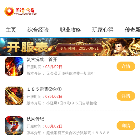
主页
综合经验
职业攻略
玩家心得
传奇
更新时间：2025-08-31
复古沉默。首开
详情
开服时间：
08月/02日
版本介绍：
无会员无顶榜低消费一切靠打
１８５雷霆②合①
详情
开服时间：
08月/02日
版本介绍：
小怪爆+⑨１秒９５刀自动捡物
秋风传纪
详情
开服时间：
08月/02日
版本介绍：
超低消费三天合区沙奖最高１８８８８