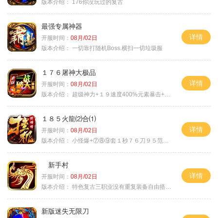
版本介绍：
176你没玩过的复古
最强专属神器
详情
开服时间：
08月/02日
版本介绍：
一切靠打随机Boss.横扫一切垃圾服
１７６屠神大极品
详情
开服时间：
08月/02日
版本介绍：
超级神力+１９速度400%元素暴击+６６
１８５火龍⑵合⑴
详情
开服时间：
08月/02日
版本介绍：
小怪爆+⑦⑧⑨套１秒７６刀９５范围捡
新手村
详情
开服时间：
08月/02日
版本介绍：
特色复古三职业没有重复装备自由搭配私
新版迷失无限刀