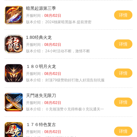
暗黑起源第三季
详情
开服时间：
08月/02日
版本介绍：
2024独家暗黑版本.提前泄密
1.80经典火龙
详情
开服时间：
08月/02日
版本介绍：
24小时活动不断，激情不断
１８０明月火龙
详情
开服时间：
08月/02日
版本介绍：
封顶79级赞助好打散人好混告别坑服
天門迷失无限刀
详情
开服时间：
08月/02日
版本介绍：
０充领顶赞０充得终极０充玩通关一
１７６特色复古
详情
开服时间：
08月/02日