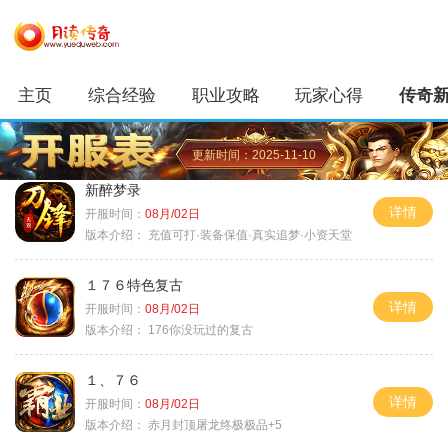
主页
综合经验
职业攻略
玩家心得
传奇
更新时间：2025-11-10
新醉梦录
详情
开服时间：
08月/02日
版本介绍：
充值可打·装备保值·真实追梦·小资天堂
１７６特色复古
详情
开服时间：
08月/02日
版本介绍：
176你没玩过的复古
１、７６
详情
开服时间：
08月/02日
版本介绍：
赤月封顶屠龙终极极品+5