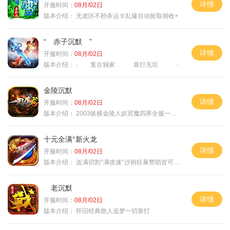
详情
开服时间：
08月/02日
版本介绍：
无老区不秒杀运９乱爆自动捡取徊收+
“ 赤子沉默 ”
详情
开服时间：
08月/02日
版本介绍：
· 复古独家 靠打无坑 ·
金陵沉默
详情
开服时间：
08月/02日
版本介绍：
2003纵横金陵人妖冥魔四界全服一切靠
十元全满°新火龙
详情
开服时间：
08月/02日
版本介绍：
送满切割°满攻速°沙捐狂暴赞助皆可嫖°
老沉默
详情
开服时间：
08月/02日
版本介绍：
怀旧经典散人追梦一切靠打