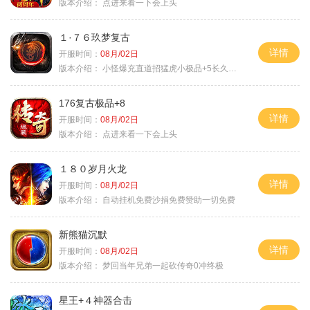
版本介绍：
点进来看一下会上头
１·７６玖梦复古
详情
开服时间：
08月/02日
版本介绍：
小怪爆充直道招猛虎小极品+5长久好玩
176复古极品+8
详情
开服时间：
08月/02日
版本介绍：
点进来看一下会上头
１８０岁月火龙
详情
开服时间：
08月/02日
版本介绍：
自动挂机免费沙捐免费赞助一切免费
新熊猫沉默
详情
开服时间：
08月/02日
版本介绍：
梦回当年兄弟一起砍传奇0冲终极
星王+４神器合击