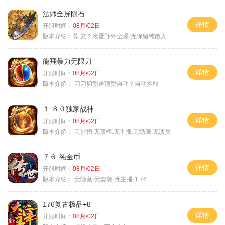
法师全屏陨石
详情
开服时间：
08月/02日
版本介绍：
荐 充？滚蛋野外全爆·无保留纯散人首秀
龍飛暴力无限刀
详情
开服时间：
08月/02日
版本介绍：
刀刀切割送顶赞自动？自动捡取
１.８０独家战神
详情
开服时间：
08月/02日
版本介绍：
无沙捐.无顶榜.无主播.无隐藏.无演员
７６·纯金币
详情
开服时间：
08月/02日
版本介绍：
无隐藏·无套装·无主播·1.76
176复古极品+8
详情
开服时间：
08月/02日