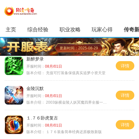
主页
综合经验
职业攻略
玩家心得
传奇
更新时间：2025-08-29
新醉梦录
详情
开服时间：
08月/01日
版本介绍：
充值可打装备保值真实追梦小资天堂
金陵沉默
详情
开服时间：
08月/01日
版本介绍：
2003纵横金陵人妖冥魔四界全服一切靠
１.７６卧虎复古
详情
开服时间：
08月/01日
版本介绍：
１７６装备简单经典还原极致新版