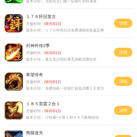
版本介绍：
无暗坑无门槛一切靠打光柱满屏
１７６怀旧复古
详情
开服时间：
08月/01日
版本介绍：
１７６特色玩法免费满级拾取鉴定爽
封神外传2季
详情
开服时间：
08月/01日
版本介绍：
复古无沙捐狂暴无捐献无限抗米
希望传奇
详情
开服时间：
08月/01日
版本介绍：
免费挂机一切靠打超低消费三天拿沙
１８５雷霆２合１
详情
开服时间：
08月/01日
版本介绍：
小怪爆+９套１秒９９刀捡物自动
熊猫迷失