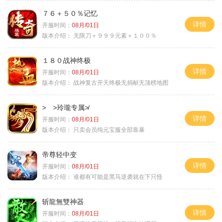
７６＋５０％记忆
详情
开服时间：
08月/01日
版本介绍：
无限刀＋９９９元素＋１００％
１８０战神终极
详情
开服时间：
08月/01日
版本介绍：
战神复古开天终极无捐献无顶榜地图
> >玲瓏专属≯
详情
开服时间：
08月/01日
版本介绍：
只卖会员纯元宝服全部靠暴
帝尊轻中变
详情
开服时间：
08月/01日
版本介绍：
谁都有可能是黑马逆袭就在下只怪
斩龍無雙神器
详情
开服时间：
08月/01日