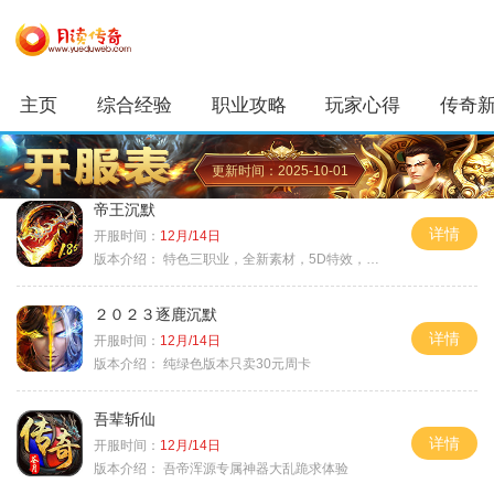
主页
综合经验
职业攻略
玩家心得
传奇
更新时间：2025-10-01
帝王沉默
详情
开服时间：
12月/14日
版本介绍：
特色三职业，全新素材，5D特效，不卡图
２０２３逐鹿沉默
详情
开服时间：
12月/14日
版本介绍：
纯绿色版本只卖30元周卡
吾辈斩仙
详情
开服时间：
12月/14日
版本介绍：
吾帝浑源专属神器大乱跪求体验