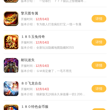
版本介绍：
一切靠打 ７７７级以上怪物爆终极
擎天图专属
详情
开服时间：
12月/14日
版本介绍：
专为散人打造疯狂打宝,一怪一专属
１８５玉兔传奇
详情
开服时间：
12月/14日
版本介绍：
全新玩法隐藏地图隐藏BOSS
耐玩迷失
详情
开服时间：
12月/14日
版本介绍：
ＧＭ肯定傻了，一毛不用充
８０飞龙合击
详情
开服时间：
12月/14日
版本介绍：
独家版无沙捐永久保值爆一切1:2000回3
１８０特色金币服