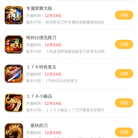
专属荣耀大陆
详情
开服时间：
12月/14日
版本介绍：
绝无暗坑万件专属倍攻隐藏满地光柱
绝对白缥无限刀
详情
开服时间：
12月/14日
版本介绍：
０充送顶赞送吸怪超变刀送变态挂机
１７６特色复古
详情
开服时间：
12月/14日
版本介绍：
176你没玩过的复古
１７６小极品
详情
开服时间：
12月/14日
版本介绍：
１７６小极品＋７刀刀毒素全部靠打
最快的刀
详情
开服时间：
12月/14日