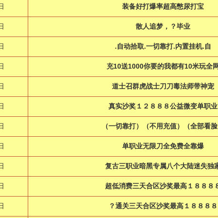
日
装备好打爆率超高憋尿打宝
日
散人追梦，？毕业
日
.自动拾取.一切靠打.内置挂机.自
日
充10送1000你要的我都有10米玩全
日
道士召群虎战士刀刀毒法师带神宠
日
真实沙奖１２８８８公益微变单职业
日
（一切靠打）（不用充值）（全部看脸
日
单职业无限刀全免费全靠爆
日
复古三职业暗黑专属八个大陆迷失独
日
超低消费三天合区沙奖最高１８８８
日
？通关三天合区沙奖最高１８８８８