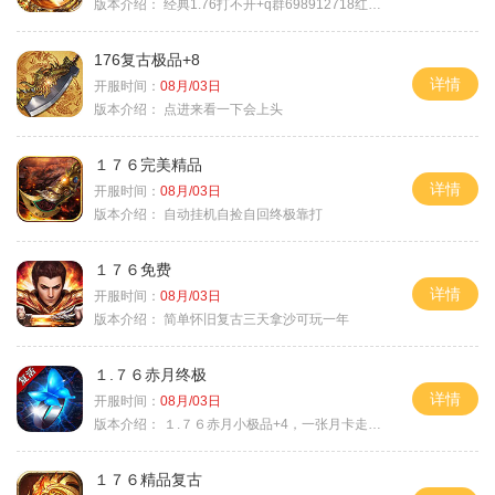
版本介绍：
经典1.76打不开+q群698912718红蓝毒符免费
176复古极品+8
详情
开服时间：
08月/03日
版本介绍：
点进来看一下会上头
１７６完美精品
详情
开服时间：
08月/03日
版本介绍：
自动挂机自捡自回终极靠打
１７６免费
详情
开服时间：
08月/03日
版本介绍：
简单怀旧复古三天拿沙可玩一年
１.７６赤月终极
详情
开服时间：
08月/03日
版本介绍：
１.７６赤月小极品+4，一张月卡走天涯b
１７６精品复古