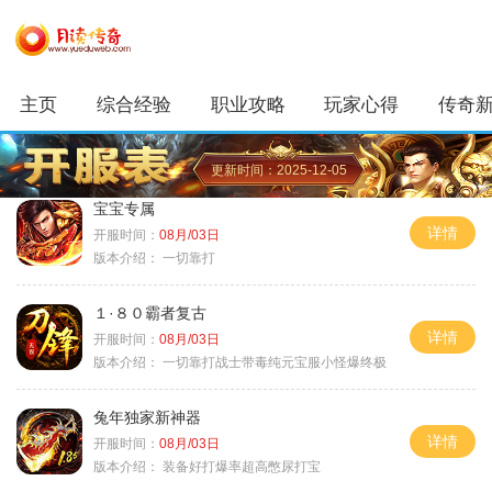
主页
综合经验
职业攻略
玩家心得
传奇
更新时间：2025-12-05
宝宝专属
详情
开服时间：
08月/03日
版本介绍：
一切靠打
１·８０霸者复古
详情
开服时间：
08月/03日
版本介绍：
一切靠打战士带毒纯元宝服小怪爆终极
兔年独家新神器
详情
开服时间：
08月/03日
版本介绍：
装备好打爆率超高憋尿打宝