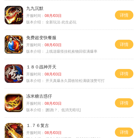
九九沉默
详情
开服时间：
08月/03日
版本介绍：
全新玩法·此生必玩
免费超变快餐服
详情
开服时间：
08月/03日
版本介绍：
上线送吸怪挂机捡物回収满爆率
１８０战神开天
详情
开服时间：
08月/03日
版本介绍：
开天真爆永久囬收轻松满级顶赞可打
冻米糖古惑仔
详情
开服时间：
08月/03日
版本介绍：
[酷跑？、低消无暗坑]
１.７６复古
详情
开服时间：
08月/03日