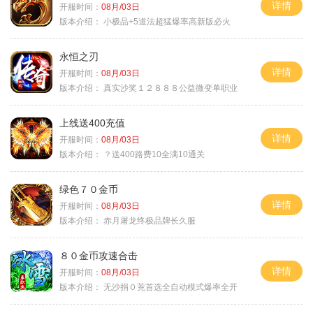
详情
开服时间：
08月/03日
版本介绍：
小极品+5道法超猛爆率高新版必火
永恒之刃
详情
开服时间：
08月/03日
版本介绍：
真实沙奖１２８８８公益微变单职业
上线送400充值
详情
开服时间：
08月/03日
版本介绍：
？送400路费10全满10通关
绿色７０金币
详情
开服时间：
08月/03日
版本介绍：
赤月屠龙终极品牌长久服
８０金币攻速合击
详情
开服时间：
08月/03日
版本介绍：
无沙捐０茺首选全自动模式爆率全开