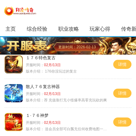
主页
综合经验
职业攻略
玩家心得
传奇
更新时间：2026-02-13
１７６特色复古
详情
开服时间：
02月/13日
版本介绍：
176你没玩过的复古
散人７６复古神器
详情
开服时间：
02月/13日
版本介绍：
荐 充值靠打无小怪爆率高零充玩砍的爽
１·７６神梦
详情
开服时间：
02月/13日
版本介绍：
送会员全部可白瓢无任何收费地图一切靠打