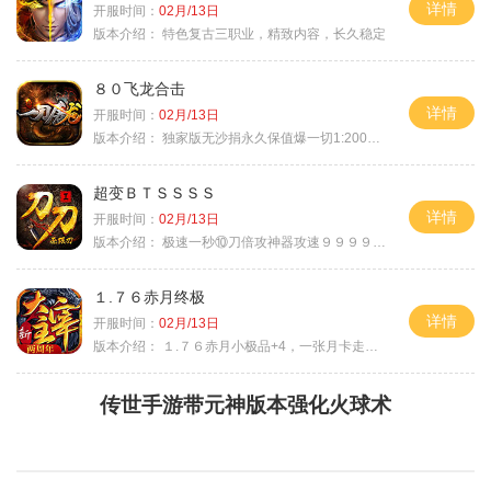
详情
开服时间：
02月/13日
版本介绍：
特色复古三职业，精致内容，长久稳定
８０飞龙合击
详情
开服时间：
02月/13日
版本介绍：
独家版无沙捐永久保值爆一切1:2000回1
超变ＢＴＳＳＳＳ
详情
开服时间：
02月/13日
版本介绍：
极速一秒⑩刀倍攻神器攻速９９９９①挑
１.７６赤月终极
详情
开服时间：
02月/13日
版本介绍：
１.７６赤月小极品+4，一张月卡走天涯b
传世手游带元神版本强化火球术