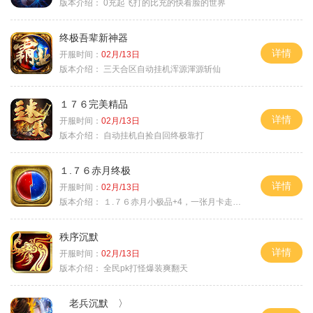
版本介绍：
0充起飞打的比充的快看脸的世界
终极吾辈新神器
详情
开服时间：
02月/13日
版本介绍：
三天合区自动挂机浑源渾源斩仙
１７６完美精品
详情
开服时间：
02月/13日
版本介绍：
自动挂机自捡自回终极靠打
１.７６赤月终极
详情
开服时间：
02月/13日
版本介绍：
１.７６赤月小极品+4，一张月卡走天涯a
秩序沉默
详情
开服时间：
02月/13日
版本介绍：
全民pk打怪爆装爽翻天
老兵沉默 〉