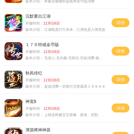
版本介绍：
终极全爆物价超值单货币低消费
沉默重出江湖
详情
开服时间：
12月/16日
版本介绍：
江湖既是打打杀杀，江湖也是人情世故
１７６特戒金币版
详情
开服时间：
12月/16日
版本介绍：
无假人-无内服-无暗坑-百姓消费-散人首选
秋风传纪
详情
开服时间：
12月/16日
版本介绍：
超低消费一切靠打沙奖最高１８８８８
神宠$
详情
开服时间：
12月/16日
版本介绍：
上线送终极宝宝群麻、群攻、切割、吸血
渾源將神神器