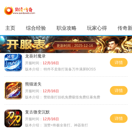
主页
综合经验
职业攻略
玩家心得
传奇
更新时间：2025-12-16
龙葵封魔录
详情
开服时间：
12月/16日
版本介绍：
特件不卖靠打装备万件满屏BOSS
熊猫迷失
详情
开服时间：
12月/16日
版本介绍：
赞助靠打挂机免费吸怪免费狂暴免费
复古微变沉默
详情
开服时间：
12月/16日
版本介绍：
顶赞+终极全靠打。神器靠打