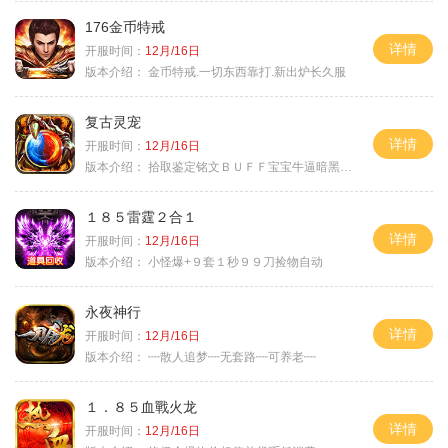
176金币特戒
详情
开服时间：
12月/16日
版本介绍：
金币特戒.一切东西靠打.新出炉长久服
复古灵宠
详情
开服时间：
12月/16日
版本介绍：
拾取鉴定铭文ＢＵＦＦ宝宝牛逼暗黑属性
１８５雷霆２合１
详情
开服时间：
12月/16日
版本介绍：
小怪爆+９套１秒９９刀捡物自动
永夜神行
详情
开服时间：
12月/16日
版本介绍：
┉散人追梦┉无套路┉可养老┉
１．８５血戰火龙
详情
开服时间：
12月/16日