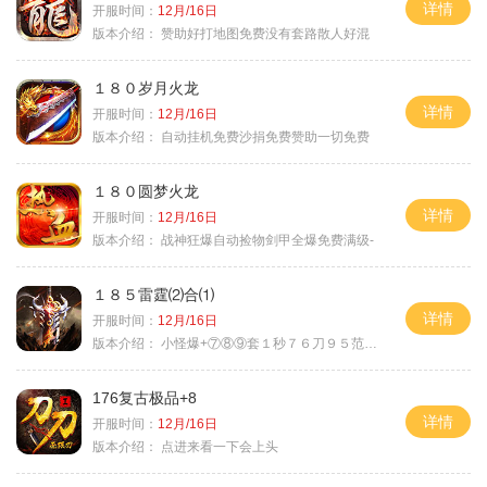
详情
开服时间：
12月/16日
版本介绍：
赞助好打地图免费没有套路散人好混
１８０岁月火龙
详情
开服时间：
12月/16日
版本介绍：
自动挂机免费沙捐免费赞助一切免费
１８０圆梦火龙
详情
开服时间：
12月/16日
版本介绍：
战神狂爆自动捡物剑甲全爆免费满级-
１８５雷霆⑵合⑴
详情
开服时间：
12月/16日
版本介绍：
小怪爆+⑦⑧⑨套１秒７６刀９５范围捡
176复古极品+8
详情
开服时间：
12月/16日
版本介绍：
点进来看一下会上头