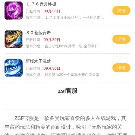
１.７６赤月终极
详情
开服时间：
09月/30日
版本介绍：
１.７６赤月小极品+4，一张月卡走天涯a
８０苍蓝合击
详情
开服时间：
09月/30日
版本介绍：
合击小怪boss-爆率一切-全部靠打
新版木子沉默
详情
开服时间：
09月/30日
版本介绍：
只卖赞助30一个爆率全开白票天堂
zsf官服
ZSF官服是一款备受玩家喜爱的多人在线游戏，其
丰富的玩法和精美的画面设计，吸引了无数玩家的关