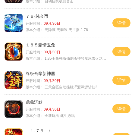
版本介绍：
自动挂机极品合击
７６·纯金币
详情
开服时间：
09月/30日
版本介绍：
无隐藏·无套装·无主播·1.76
１８５豪情玉兔
详情
开服时间：
09月/30日
版本介绍：
1.85玉兔韩版仙剑杀神恶魔冰雪火龙神器专属
终极吾辈新神器
详情
开服时间：
09月/30日
版本介绍：
三天合区自动挂机浑源渾源斩仙2
鼎鼎沉默
详情
开服时间：
09月/30日
版本介绍：
全新玩法·此生必玩
１·７６ 〉