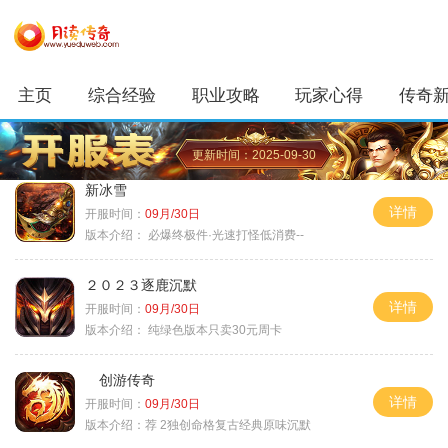
主页
综合经验
职业攻略
玩家心得
传奇
更新时间：2025-09-30
新冰雪
详情
开服时间：
09月/30日
版本介绍：
必爆终极件·光速打怪低消费--
２０２３逐鹿沉默
详情
开服时间：
09月/30日
版本介绍：
纯绿色版本只卖30元周卡
创游传奇
详情
开服时间：
09月/30日
版本介绍：
荐 2独创命格复古经典原味沉默