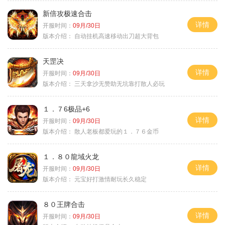
新倍攻极速合击
详情
开服时间：
09月/30日
版本介绍：
自动挂机高速移动出刀超大背包
天罡决
详情
开服时间：
09月/30日
版本介绍：
三天拿沙无赞助无坑靠打散人必玩
１．７6极品+6
详情
开服时间：
09月/30日
版本介绍：
散人老板都爱玩的１．７６金币
１．８０龍域火龙
详情
开服时间：
09月/30日
版本介绍：
元宝好打激情耐玩长久稳定
８０王牌合击
详情
开服时间：
09月/30日