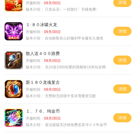
详情
开服时间：
09月/30日
版本介绍：
只卖会员〉一切靠打〉升级免费〉
１·８０冰啸火龙
详情
开服时间：
09月/30日
版本介绍：
自动捡取良心好服剑甲全爆长久激情
散人送４００路费
详情
开服时间：
09月/30日
版本介绍：
充10送1000你要的我都有10米玩全网
新１８０龙魂复古
详情
开服时间：
09月/30日
版本介绍：
无赞助无回馈中变冰雪微变沉默
１、７６、纯金币
详情
开服时间：
09月/30日
版本介绍：
道法超猛无沙捐免费送首冲０３年金币