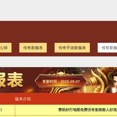
心得
传奇新服表
传奇手游新服表
传世新
更新时间：2025-09-07
版本介绍
日
赞助好打地图免费没有套路散人好混