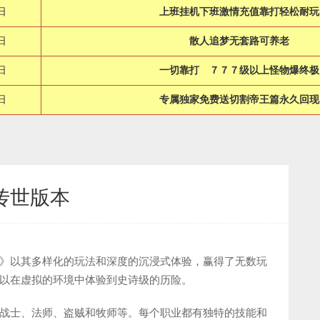
日
上班挂机下班激情充值靠打轻松耐玩
日
散人追梦无套路可养老
日
一切靠打 ７７７级以上怪物爆终
日
专属独家免费送切割帝王篇永久回现
传世版本
》以其多样化的玩法和深度的沉浸式体验，赢得了无数玩
以在虚拟的环境中体验到史诗级的历险。
战士、法师、盗贼和牧师等。每个职业都有独特的技能和