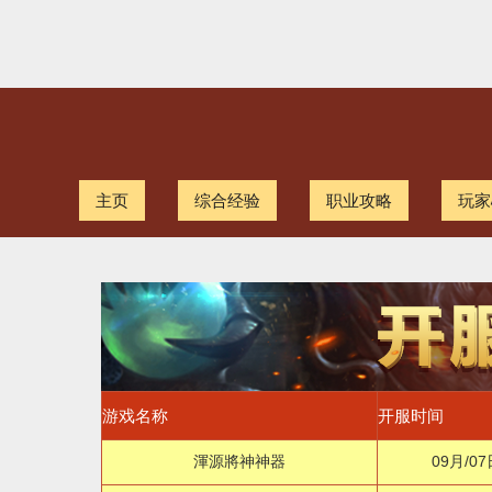
主页
综合经验
职业攻略
玩家
游戏名称
开服时间
渾源將神神器
09月/07