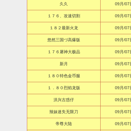
久久
09月/07
１７６、攻速切割
09月/07
１８２最新火龙
09月/07
悠然三国づ高爆版
09月/07
１７６屠神大极品
09月/07
新月
09月/07
１８０特色金币服
09月/07
１．８０烈焰龙版
09月/07
洪兴古惑仔
09月/07
辣妹迷失无限刀
09月/07
帝尊大陆
09月/07