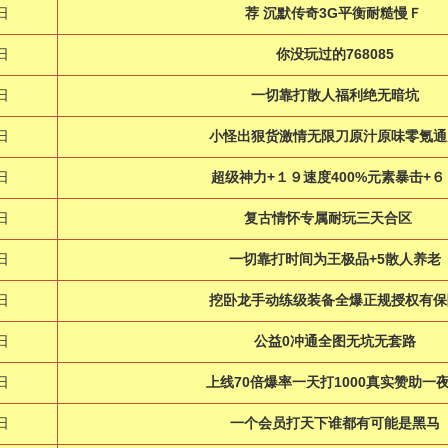
日
荐 沉默传奇3G平衡耐糙慢Ｆ
日
你没玩过的768085
日
一切靠打散人福利绝无暗坑
日
小怪出狠货激情无限刀原汁原味零氪通
日
超级神力+１９速度400%元素暴击+６
日
复古情怀专属耐玩三天合区
日
一切靠打时间为王极品+5散人养老
日
挖卧龙手动练级装备全爆正规授权有保
日
公益0冲通全图无坑无套路
日
上线70倍爆率一天打1000真实赞助一
日
一个会员打天下谁都有可能是黑马