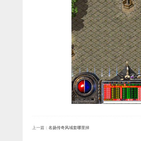
上一篇：
名扬传奇风域套哪里掉