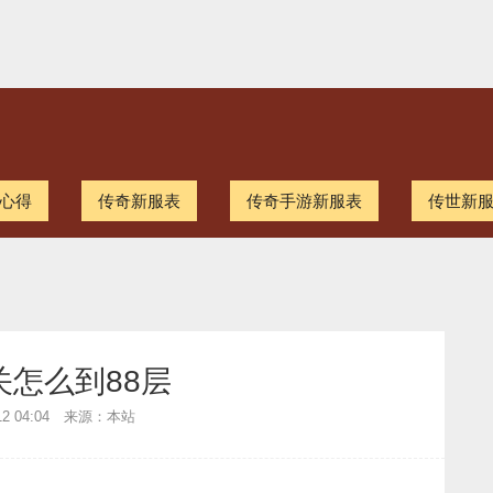
心得
传奇新服表
传奇手游新服表
传世新
关怎么到88层
-12 04:04 来源：本站